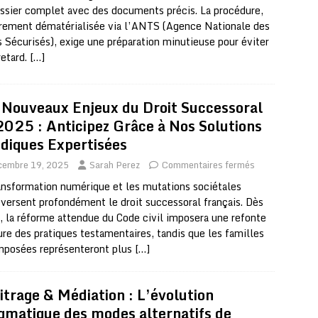
ssier complet avec des documents précis. La procédure,
rement dématérialisée via l’ANTS (Agence Nationale des
s Sécurisés), exige une préparation minutieuse pour éviter
retard.
[…]
 Nouveaux Enjeux du Droit Successoral
2025 : Anticipez Grâce à Nos Solutions
idiques Expertisées
cembre 19, 2025
Sarah Perez
Commentaires fermés
ansformation numérique et les mutations sociétales
versent profondément le droit successoral français. Dès
 la réforme attendue du Code civil imposera une refonte
re des pratiques testamentaires, tandis que les familles
mposées représenteront plus
[…]
itrage & Médiation : L’évolution
gmatique des modes alternatifs de