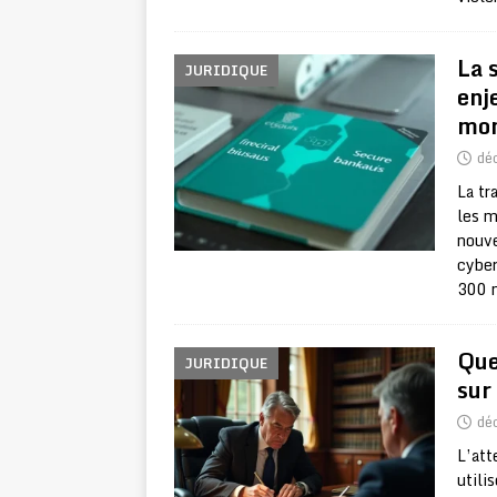
La 
JURIDIQUE
enj
mon
dé
La tr
les m
nouve
cyber
300 m
Que
JURIDIQUE
sur
dé
L’att
utili