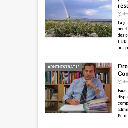
rés
dé
La ju
heurt
des p
l’arb
pragm
Dro
ADMINISTRATIF
Con
dé
Face 
dispo
compl
admin
Pourt