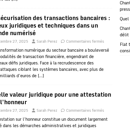
Chant
pres
sécurisation des transactions bancaires :
Quel 
eux juridiques et techniques dans un
Chant
de numérisé
délit
cembre 27, 2025
Sarah Perez
Commentaires fermés
Flat 
ansformation numérique du secteur bancaire a bouleversé
consi
odalités de transaction financière, engendrant de
aux défis juridiques. Face à la recrudescence des
attaques ciblant les systèmes bancaires, avec plus de
illiards d’euros de
[…]
lle valeur juridique pour une attestation
 l’honneur
cembre 27, 2025
Sarah Perez
Commentaires fermés
estation sur l’honneur constitue un document largement
sé dans les démarches administratives et juridiques