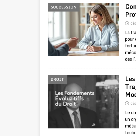
Com
SUCCESSION
Pro
dé
La tr
pour 
fortu
mécon
des
[
Les
DROIT
Tra
Mo
dé
Le dr
un or
métam
techn