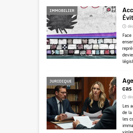
Acc
IMMOBILIER
Évi
dé
Face 
ensem
repré
devie
légis
Age
JURIDIQUE
cas 
dé
Les a
de la
les c
immat
viole