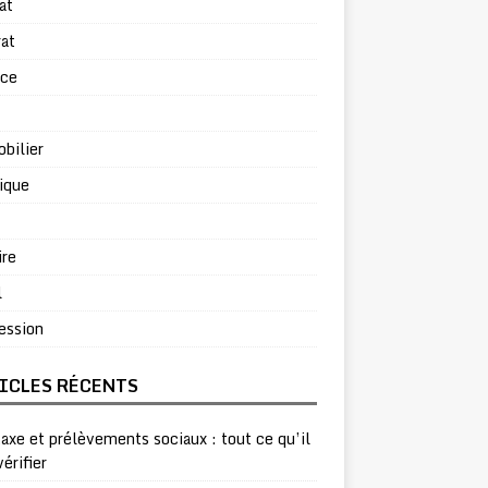
at
at
rce
bilier
ique
ire
l
ession
ICLES RÉCENTS
taxe et prélèvements sociaux : tout ce qu’il
vérifier