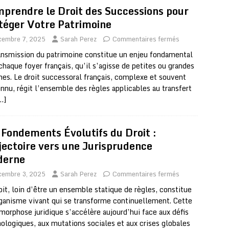
prendre le Droit des Successions pour
téger Votre Patrimoine
cembre 7, 2025
Sarah Perez
Commentaires fermés
ansmission du patrimoine constitue un enjeu fondamental
chaque foyer français, qu’il s’agisse de petites ou grandes
nes. Le droit successoral français, complexe et souvent
nu, régit l’ensemble des règles applicables au transfert
…]
 Fondements Évolutifs du Droit :
jectoire vers une Jurisprudence
derne
cembre 3, 2025
Sarah Perez
Commentaires fermés
oit, loin d’être un ensemble statique de règles, constitue
ganisme vivant qui se transforme continuellement. Cette
orphose juridique s’accélère aujourd’hui face aux défis
ologiques, aux mutations sociales et aux crises globales