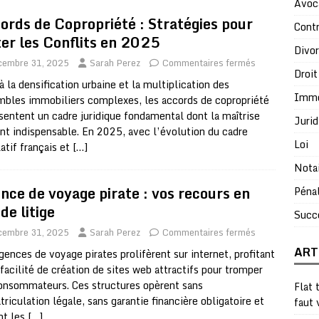
Avoc
ords de Copropriété : Stratégies pour
Contr
ter les Conflits en 2025
Divo
cembre 31, 2025
Sarah Perez
Commentaires fermés
Droit
à la densification urbaine et la multiplication des
Immo
bles immobiliers complexes, les accords de copropriété
sentent un cadre juridique fondamental dont la maîtrise
Jurid
nt indispensable. En 2025, avec l’évolution du cadre
Loi
latif français et
[…]
Nota
nce de voyage pirate : vos recours en
Péna
de litige
Succ
cembre 31, 2025
Sarah Perez
Commentaires fermés
ART
gences de voyage pirates prolifèrent sur internet, profitant
 facilité de création de sites web attractifs pour tromper
onsommateurs. Ces structures opèrent sans
Flat 
riculation légale, sans garantie financière obligatoire et
faut 
nt les
[…]