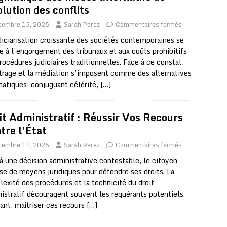
olution des conflits
cembre 15, 2025
Sarah Perez
Commentaires fermés
diciarisation croissante des sociétés contemporaines se
e à l’engorgement des tribunaux et aux coûts prohibitifs
rocédures judiciaires traditionnelles. Face à ce constat,
itrage et la médiation s’imposent comme des alternatives
atiques, conjuguant célérité,
[…]
it Administratif : Réussir Vos Recours
tre l’État
cembre 11, 2025
Sarah Perez
Commentaires fermés
à une décision administrative contestable, le citoyen
se de moyens juridiques pour défendre ses droits. La
exité des procédures et la technicité du droit
istratif découragent souvent les requérants potentiels.
ant, maîtriser ces recours
[…]