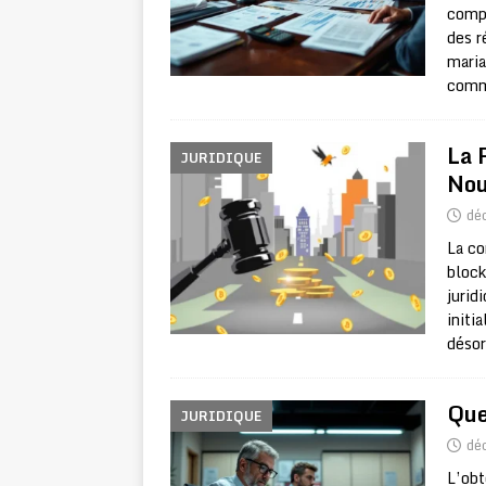
compl
des r
maria
commu
La 
JURIDIQUE
Nou
dé
La co
block
jurid
initi
désor
Que
JURIDIQUE
dé
L’obt