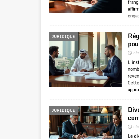
franç
affir
engag
Rég
JURIDIQUE
pou
dé
L’ins
nombr
reven
Cette
appr
Div
JURIDIQUE
com
dé
Le di