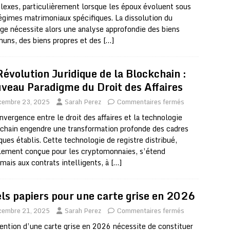
exes, particulièrement lorsque les époux évoluent sous
égimes matrimoniaux spécifiques. La dissolution du
ge nécessite alors une analyse approfondie des biens
ns, des biens propres et des
[…]
Révolution Juridique de la Blockchain :
veau Paradigme du Droit des Affaires
cembre 23, 2025
Sarah Perez
Commentaires fermés
nvergence entre le droit des affaires et la technologie
chain engendre une transformation profonde des cadres
iques établis. Cette technologie de registre distribué,
alement conçue pour les cryptomonnaies, s’étend
mais aux contrats intelligents, à
[…]
ls papiers pour une carte grise en 2026
cembre 21, 2025
Sarah Perez
Commentaires fermés
ention d’une carte grise en 2026 nécessite de constituer