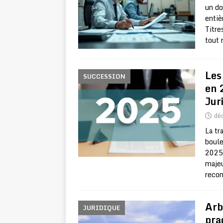
un do
entiè
Titre
tout 
Les
SUCCESSION
en 
Jur
dé
La tr
boule
2025,
majeu
reco
Arb
JURIDIQUE
pra