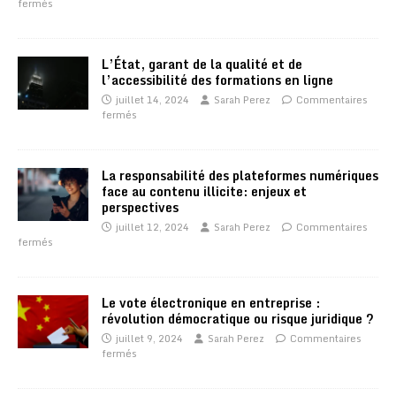
fermés
L’État, garant de la qualité et de
l’accessibilité des formations en ligne
juillet 14, 2024
Sarah Perez
Commentaires
fermés
La responsabilité des plateformes numériques
face au contenu illicite: enjeux et
perspectives
juillet 12, 2024
Sarah Perez
Commentaires
fermés
Le vote électronique en entreprise :
révolution démocratique ou risque juridique ?
juillet 9, 2024
Sarah Perez
Commentaires
fermés