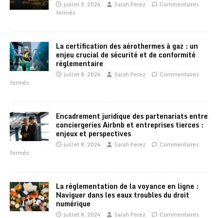
juillet 9, 2024
Sarah Perez
Commentaires
fermés
La certification des aérothermes à gaz : un
enjeu crucial de sécurité et de conformité
réglementaire
juillet 8, 2024
Sarah Perez
Commentaires
fermés
Encadrement juridique des partenariats entre
conciergeries Airbnb et entreprises tierces :
enjeux et perspectives
juillet 8, 2024
Sarah Perez
Commentaires
fermés
La réglementation de la voyance en ligne :
Naviguer dans les eaux troubles du droit
numérique
juillet 8, 2024
Sarah Perez
Commentaires