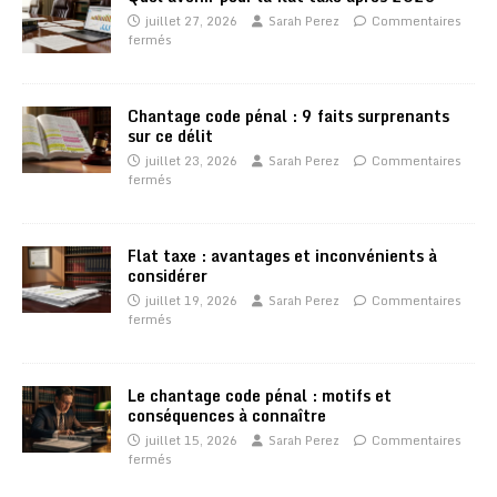
juillet 27, 2026
Sarah Perez
Commentaires
fermés
Chantage code pénal : 9 faits surprenants
sur ce délit
juillet 23, 2026
Sarah Perez
Commentaires
fermés
Flat taxe : avantages et inconvénients à
considérer
juillet 19, 2026
Sarah Perez
Commentaires
fermés
Le chantage code pénal : motifs et
conséquences à connaître
juillet 15, 2026
Sarah Perez
Commentaires
fermés