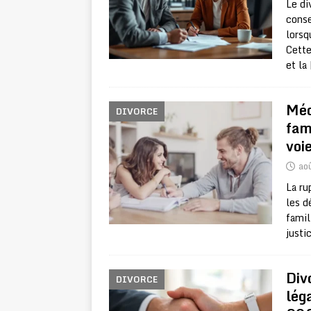
Le di
conse
lorsq
Cette
et la
Méd
DIVORCE
fami
voie
ao
La ru
les d
famil
justi
Div
DIVORCE
lég