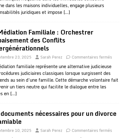
 dans les maisons individuelles, engage plusieurs
nsabilités juridiques et impose
[…]
Médiation Familiale : Orchestrer
paisement des Conflits
ergénérationnels
ptembre 23, 2025
Sarah Perez
Commentaires fermés
diation familiale représente une alternative judicieuse
rocédures judiciaires classiques lorsque surgissent des
rends au sein d’une famille. Cette démarche volontaire fait
venir un tiers neutre qui facilite le dialogue entre les
es en
[…]
 documents nécessaires pour un divorce
’amiable
ptembre 10, 2025
Sarah Perez
Commentaires fermés