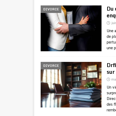
Du 
DIVORCE
enq
jui
Une a
de pl
pertu
une p
Drf
DIVORCE
sur
ma
Un vi
surpr
Direc
des f
remb