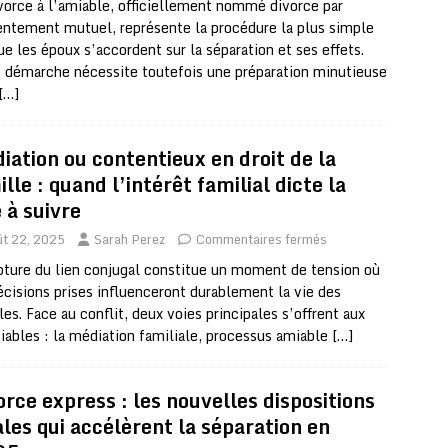
vorce à l’amiable, officiellement nommé divorce par
ntement mutuel, représente la procédure la plus simple
ue les époux s’accordent sur la séparation et ses effets.
 démarche nécessite toutefois une préparation minutieuse
[…]
iation ou contentieux en droit de la
lle : quand l’intérêt familial dicte la
 à suivre
ût 22, 2025
Sarah Perez
Commentaires fermés
pture du lien conjugal constitue un moment de tension où
écisions prises influenceront durablement la vie des
les. Face au conflit, deux voies principales s’offrent aux
ciables : la médiation familiale, processus amiable
[…]
orce express : les nouvelles dispositions
ales qui accélèrent la séparation en