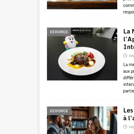
comme
respo
La 
DIVORCE
l’A
Int
se
La mé
aux p
diffé
inter
parti
Les
DIVORCE
à l
se