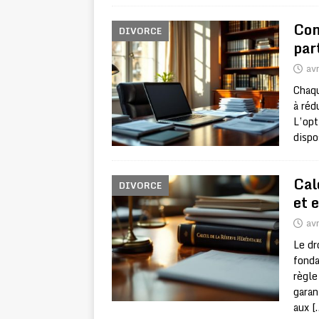
Com
DIVORCE
par
avr
Chaqu
à réd
L’opt
dispo
Cal
DIVORCE
et 
avr
Le dr
fonda
règle
garan
aux
[