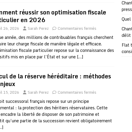
Chant
pres
ment réussir son optimisation fiscale
ticulier en 2026
Quel 
il 26, 2026
Sarah Perez
Commentaires fermés
Chant
délit
e année, des millions de contribuables français cherchent
uire leur charge fiscale de manière légale et efficace.
Flat 
imisation fiscale particulier repose sur la connaissance des
consi
sitifs mis en place par l’État et sur une
[…]
cul de la réserve héréditaire : méthodes
enjeux
il 15, 2026
Sarah Perez
Commentaires fermés
oit successoral français repose sur un principe
mental : la protection des héritiers réservataires. Cette
 encadre la liberté de disposer de son patrimoine et
tit qu’une partie de la succession revient obligatoirement
…]