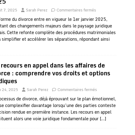
25
ût 7, 2025
Sarah Perez
Commentaires fermés
forme du divorce entre en vigueur le 1er janvier 2025,
tant des changements majeurs dans le paysage juridique
ais. Cette refonte complète des procédures matrimoniales
à simplifier et accélérer les séparations, répondant ainsi
 recours en appel dans les affaires de
orce : comprendre vos droits et options
idiques
n 24, 2025
Sarah Perez
Commentaires fermés
ocessus de divorce, déjà éprouvant sur le plan émotionnel,
se complexifier davantage lorsqu’une des parties conteste
cision rendue en première instance. Les recours en appel
ituent alors une voie juridique fondamentale pour
[…]