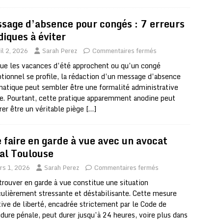
sage d’absence pour congés : 7 erreurs
diques à éviter
il 2, 2026
Sarah Perez
Commentaires fermés
ue les vacances d’été approchent ou qu’un congé
tionnel se profile, la rédaction d’un message d’absence
atique peut sembler être une formalité administrative
e. Pourtant, cette pratique apparemment anodine peut
rer être un véritable piège
[…]
 faire en garde à vue avec un avocat
al Toulouse
rs 1, 2026
Sarah Perez
Commentaires fermés
trouver en garde à vue constitue une situation
culièrement stressante et déstabilisante. Cette mesure
tive de liberté, encadrée strictement par le Code de
dure pénale, peut durer jusqu’à 24 heures, voire plus dans