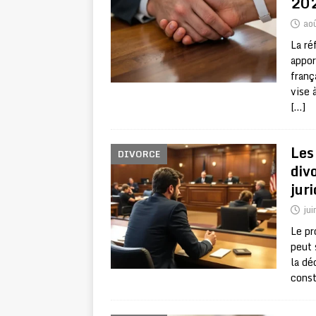
20
ao
La ré
appor
franç
vise 
[…]
Les
DIVORCE
div
jur
jui
Le pr
peut 
la dé
const