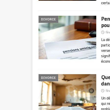
certa
Pen
DIVORCE
pou
fév
La dé
parti
verse
signi
écono
Que
DIVORCE
dan
fév
Un dé
qui n
probl