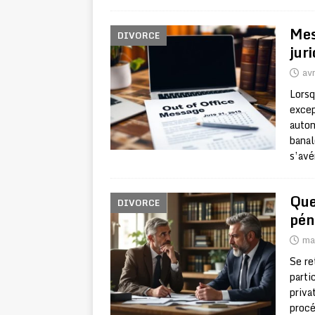
Mes
DIVORCE
juri
avr
Lorsq
excep
autom
banal
s’avé
Que
DIVORCE
pén
ma
Se re
parti
priva
procé