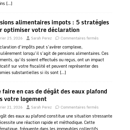
ins
[…]
sions alimentaires impots : 5 stratégies
r optimiser votre déclaration
rier 25, 2026
Sarah Perez
Commentaires fermés
claration d’impôts peut s’avérer complexe,
culièrement lorsqu’il s’agit de pensions alimentaires. Ces
ments, qu’ils soient effectués ou reçus, ont un impact
ficatif sur votre fiscalité et peuvent représenter des
mies substantielles si ils sont
[…]
 faire en cas de dégât des eaux plafond
s votre logement
rier 21, 2026
Sarah Perez
Commentaires fermés
gât des eaux au plafond constitue une situation stressante
écessite une réaction rapide et méthodique. Cette
ématique, fréquente dans les immeubles collectifs