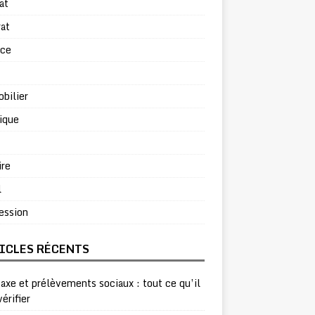
at
at
rce
bilier
ique
ire
l
ession
ICLES RÉCENTS
taxe et prélèvements sociaux : tout ce qu’il
vérifier