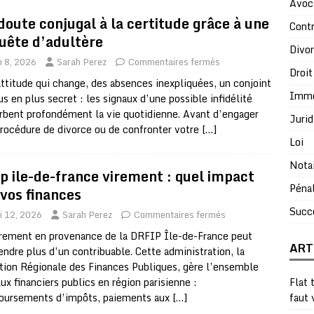
Avoc
doute conjugal à la certitude grâce à une
Contr
uête d’adultère
Divo
n 8, 2026
Sarah Perez
Commentaires fermés
Droit
ttitude qui change, des absences inexpliquées, un conjoint
Immo
us en plus secret : les signaux d’une possible infidélité
rbent profondément la vie quotidienne. Avant d’engager
Jurid
rocédure de divorce ou de confronter votre
[…]
Loi
Nota
ip ile-de-france virement : quel impact
Péna
 vos finances
Succ
i 12, 2026
Sarah Perez
Commentaires fermés
rement en provenance de la DRFIP Île-de-France peut
ART
endre plus d’un contribuable. Cette administration, la
tion Régionale des Finances Publiques, gère l’ensemble
lux financiers publics en région parisienne :
Flat 
oursements d’impôts, paiements aux
[…]
faut 