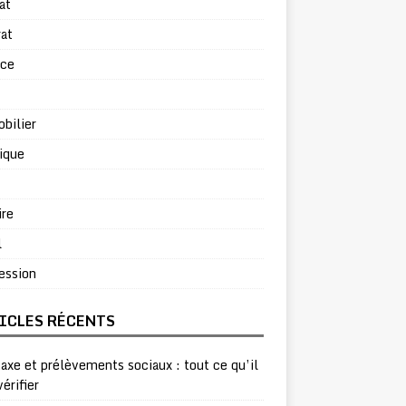
at
at
rce
bilier
ique
ire
l
ession
ICLES RÉCENTS
taxe et prélèvements sociaux : tout ce qu’il
vérifier