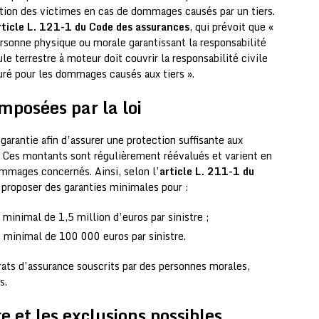
sation des victimes en cas de dommages causés par un tiers.
rticle L. 121-1 du Code des assurances
, qui prévoit que «
ersonne physique ou morale garantissant la responsabilité
ule terrestre à moteur doit couvrir la responsabilité civile
uré pour les dommages causés aux tiers ».
mposées par la loi
garantie afin d’assurer une protection suffisante aux
 Ces montants sont régulièrement réévalués et varient en
ommages concernés. Ainsi, selon l’
article L. 211-1 du
t proposer des garanties minimales pour :
inimal de 1,5 million d’euros par sinistre ;
minimal de 100 000 euros par sinistre.
ats d’assurance souscrits par des personnes morales,
s.
 et les exclusions possibles