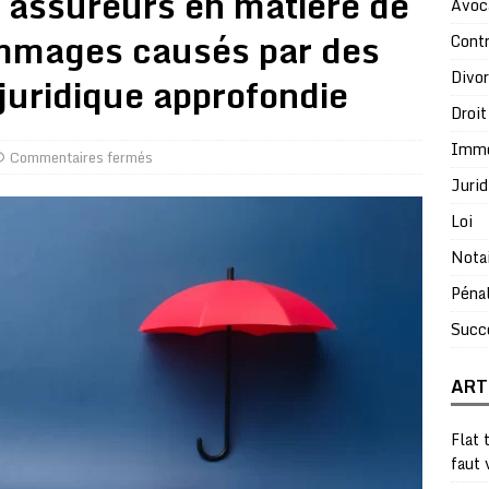
s assureurs en matière de
Avoc
mmages causés par des
Contr
Divo
 juridique approfondie
Droit
Immo
Commentaires fermés
Jurid
Loi
Nota
Péna
Succ
ART
Flat 
faut 