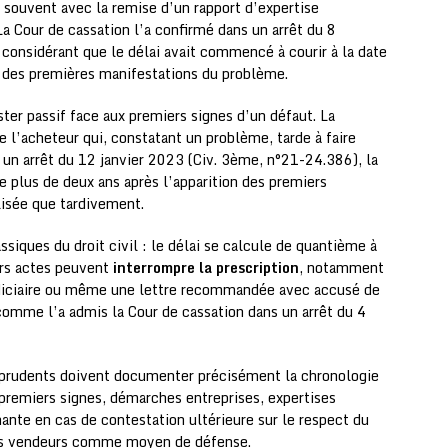
 souvent avec la remise d’un rapport d’expertise
 La Cour de cassation l’a confirmé dans un arrêt du 8
onsidérant que le délai avait commencé à courir à la date
s des premières manifestations du problème.
ster passif face aux premiers signes d’un défaut. La
e l’acheteur qui, constatant un problème, tarde à faire
s un arrêt du 12 janvier 2023 (Civ. 3ème, n°21-24.386), la
ée plus de deux ans après l’apparition des premiers
alisée que tardivement.
ssiques du droit civil : le délai se calcule de quantième à
eurs actes peuvent
interrompre la prescription
, notamment
judiciaire ou même une lettre recommandée avec accusé de
omme l’a admis la Cour de cassation dans un arrêt du 4
rs prudents doivent documenter précisément la chronologie
premiers signes, démarches entreprises, expertises
ante en cas de contestation ultérieure sur le respect du
les vendeurs comme moyen de défense.