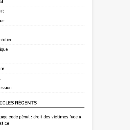
at
at
rce
bilier
ique
ire
l
ession
ICLES RÉCENTS
age code pénal : droit des victimes face à
ustice