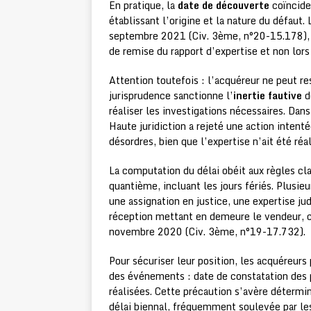
En pratique, la
date de découverte
coïncide
établissant l’origine et la nature du défaut.
septembre 2021 (Civ. 3ème, n°20-15.178), c
de remise du rapport d’expertise et non lor
Attention toutefois : l’acquéreur ne peut re
jurisprudence sanctionne l’
inertie fautive
d
réaliser les investigations nécessaires. Dan
Haute juridiction a rejeté une action intent
désordres, bien que l’expertise n’ait été ré
La computation du délai obéit aux règles cla
quantième, incluant les jours fériés. Plusi
une assignation en justice, une expertise 
réception mettant en demeure le vendeur, c
novembre 2020 (Civ. 3ème, n°19-17.732).
Pour sécuriser leur position, les acquéreu
des événements : date de constatation des 
réalisées. Cette précaution s’avère détermin
délai biennal, fréquemment soulevée par 