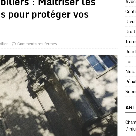
liers : Maîtriser les
Avoc
es pour protéger vos
Contr
Divo
Droit
Immo
lier
Commentaires fermés
Jurid
Loi
Nota
Péna
Succ
ART
Chant
l’inj