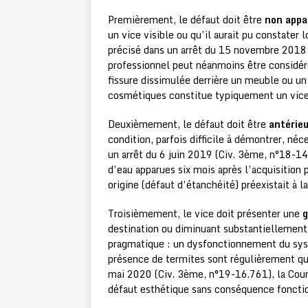
Premièrement, le défaut doit être
non appa
un vice visible ou qu’il aurait pu constater 
précisé dans un arrêt du 15 novembre 2018 
professionnel peut néanmoins être considér
fissure dissimulée derrière un meuble ou u
cosmétiques constitue typiquement un vice
Deuxièmement, le défaut doit être
antérieu
condition, parfois difficile à démontrer, néc
un arrêt du 6 juin 2019 (Civ. 3ème, n°18-14.
d’eau apparues six mois après l’acquisition 
origine (défaut d’étanchéité) préexistait à l
Troisièmement, le vice doit présenter une
g
destination ou diminuant substantiellement 
pragmatique : un dysfonctionnement du sys
présence de termites sont régulièrement qua
mai 2020 (Civ. 3ème, n°19-16.761), la Cour 
défaut esthétique sans conséquence fonctio