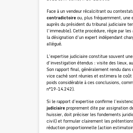
Face à un vendeur récalcitrant ou contestata
contradictoire
ou, plus fréquemment, une ex
auprès du président du tribunal judiciaire t
l’immeuble). Cette procédure, régie par les
la désignation d’un expert indépendant charg
allégué.
L’expertise judiciaire constitue souvent un
d’investigation étendus : visite des lieux, 
Son rapport final, généralement rendu dans un
vice caché sont réunies et estimera le coût
poids considérable à ces conclusions, com
n°19-14.242).
Si le rapport d’expertise confirme l’existenc
judiciaire
proprement dite par assignation dev
huissier, doit préciser les fondements juri
civil) et formuler clairement les prétentions
réduction proportionnelle (action estimato