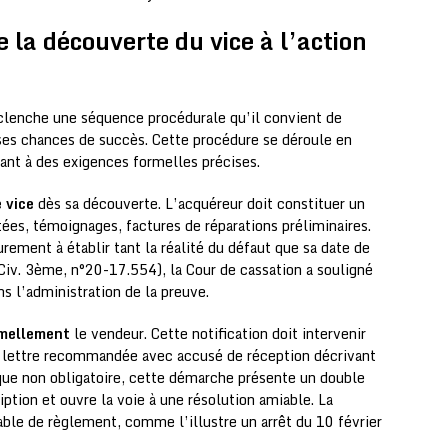
e la découverte du vice à l’action
clenche une séquence procédurale qu’il convient de
es chances de succès. Cette procédure se déroule en
ant à des exigences formelles précises.
 vice
dès sa découverte. L’acquéreur doit constituer un
tées, témoignages, factures de réparations préliminaires.
urement à établir tant la réalité du défaut que sa date de
Civ. 3ème, n°20-17.554), la Cour de cassation a souligné
s l’administration de la preuve.
rmellement
le vendeur. Cette notification doit intervenir
r lettre recommandée avec accusé de réception décrivant
que non obligatoire, cette démarche présente un double
iption et ouvre la voie à une résolution amiable. La
able de règlement, comme l’illustre un arrêt du 10 février