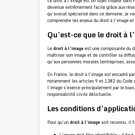
Le droit à l’image est un sujet majeur dans 
devenue extrêmement facile grâce aux résea
qu’avocat spécialisé dans ce domaine, je vo
comprendre les enjeux du droit à l’image et
Qu’est-ce que le droit à 
Le
droit à l’image
est une composante du dro
maîtriser son image et de contrôler sa diffu
qu’aux personnes morales (entreprises, ass
En France, le droit à l’image est encadré par
notamment les articles 9 et 1382 du Code civ
l’image s’exerce principalement par le biais 
responsabilité civile délictuelle.
Les conditions d’applicati
Pour qu’un
droit à l’image
soit reconnu, il 
L’image doit être identifiable : il fau