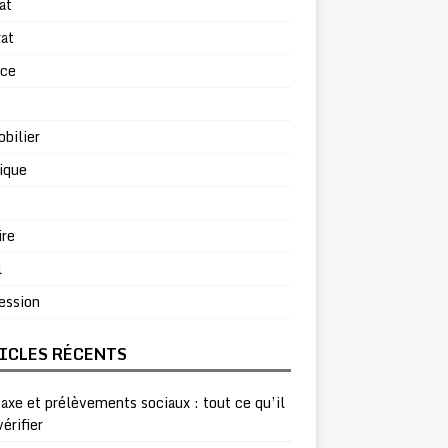
at
at
rce
bilier
ique
ire
l
ession
ICLES RÉCENTS
taxe et prélèvements sociaux : tout ce qu’il
vérifier