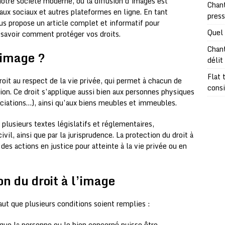
notre société moderne, où la diffusion d’images est
Chant
ux sociaux et autres plateformes en ligne. En tant
pres
us propose un article complet et informatif pour
Quel 
 savoir comment protéger vos droits.
Chant
l’image ?
délit
Flat 
it au respect de la vie privée, qui permet à chacun de
consi
sion. Ce droit s’applique aussi bien aux personnes physiques
ociations…), ainsi qu’aux biens meubles et immeubles.
 plusieurs textes législatifs et réglementaires,
il, ainsi que par la jurisprudence. La protection du droit à
des actions en justice pour atteinte à la vie privée ou en
on du droit à l’image
faut que plusieurs conditions soient remplies :
t que la personne ou le bien concerné puisse être