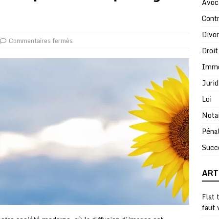
Avoc
Contr
Divo
Commentaires fermés
Droit
Immo
Jurid
Loi
Nota
Péna
Succ
ART
Flat 
faut 