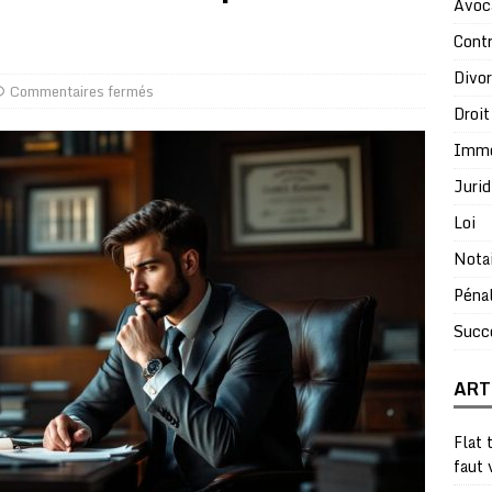
Avoc
Contr
Divo
Commentaires fermés
Droit
Immo
Jurid
Loi
Nota
Péna
Succ
ART
Flat 
faut 