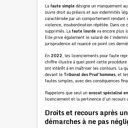
La
faute simple
désigne un manquement aux o
ouvre droit au préavis et aux indemnités lé
caractérisée par un comportement rendant im
violence, insubordination répétée. Dans ce 
supprimés. La
faute lourde
va encore plus lo
Elle prive également le salarié de l’indemn
jurisprudence ait nuancé ce point ces derni
En
2022
, les licenciements pour faute rep
chiffre illustre à quel point cette procédure
ont intérêt à en maîtriser les contours. La 
devant le
Tribunal des Prud’hommes
, et l
fautes simples, avec des conséquences financ
Rappelons que seul un
avocat spécialisé en
licenciement et la pertinence d’un recours 
Droits et recours après un
démarches à ne pas négli