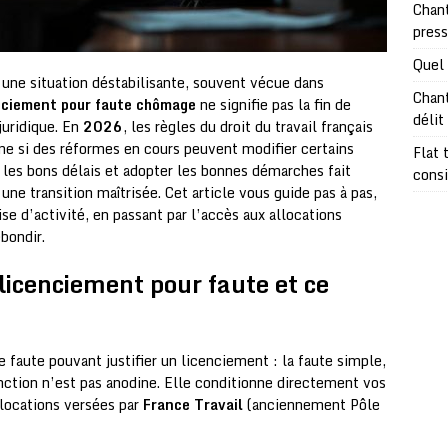
Chant
pres
Quel 
 une situation déstabilisante, souvent vécue dans
Chant
nciement pour faute chômage
ne signifie pas la fin de
délit
juridique. En
2026
, les règles du droit du travail français
e si des réformes en cours peuvent modifier certains
Flat 
s les bons délais et adopter les bonnes démarches fait
consi
 une transition maîtrisée. Cet article vous guide pas à pas,
se d’activité, en passant par l’accès aux allocations
bondir.
 licenciement pour faute et ce
e faute pouvant justifier un licenciement : la faute simple,
tinction n’est pas anodine. Elle conditionne directement vos
allocations versées par
France Travail
(anciennement Pôle