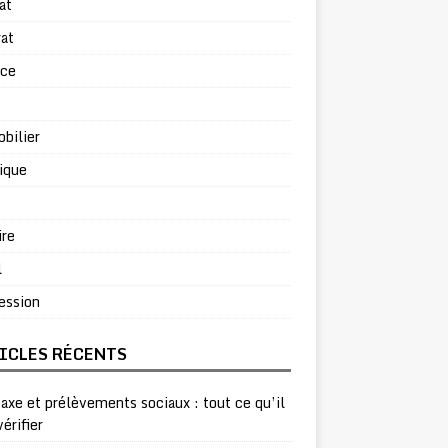
at
at
rce
bilier
ique
ire
l
ession
ICLES RÉCENTS
taxe et prélèvements sociaux : tout ce qu’il
vérifier