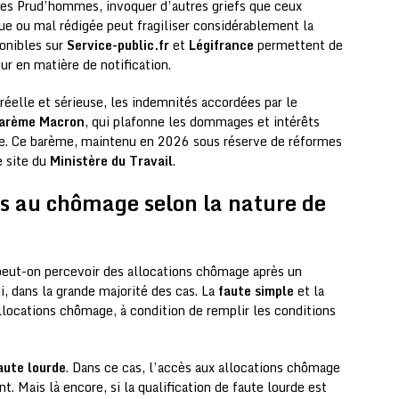
 les Prud’hommes, invoquer d’autres griefs que ceux
ue ou mal rédigée peut fragiliser considérablement la
ponibles sur
Service-public.fr
et
Légifrance
permettent de
ur en matière de notification.
éelle et sérieuse, les indemnités accordées par le
arème Macron
, qui plafonne les dommages et intérêts
rise. Ce barème, maintenu en 2026 sous réserve de réformes
e site du
Ministère du Travail
.
ès au chômage selon la nature de
 peut-on percevoir des allocations chômage après un
i, dans la grande majorité des cas. La
faute simple
et la
llocations chômage, à condition de remplir les conditions
aute lourde
. Dans ce cas, l’accès aux allocations chômage
 Mais là encore, si la qualification de faute lourde est