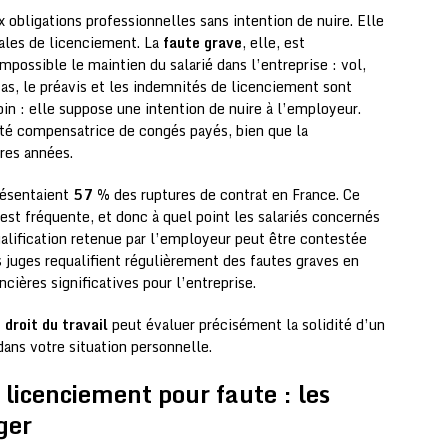
bligations professionnelles sans intention de nuire. Elle
gales de licenciement. La
faute grave
, elle, est
possible le maintien du salarié dans l’entreprise : vol,
cas, le préavis et les indemnités de licenciement sont
in : elle suppose une intention de nuire à l’employeur.
ité compensatrice de congés payés, bien que la
ères années.
résentaient
57 %
des ruptures de contrat en France. Ce
 est fréquente, et donc à quel point les salariés concernés
qualification retenue par l’employeur peut être contestée
es juges requalifient régulièrement des fautes graves en
ières significatives pour l’entreprise.
 droit du travail
peut évaluer précisément la solidité d’un
dans votre situation personnelle.
 licenciement pour faute : les
ger