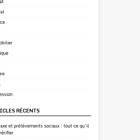
at
at
rce
bilier
ique
ire
l
ession
ICLES RÉCENTS
taxe et prélèvements sociaux : tout ce qu’il
vérifier