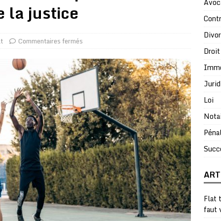
Avoc
 la justice
Contr
Divo
t
Commentaires fermés
Droit
Immo
Jurid
Loi
Nota
Péna
Succ
ART
Flat 
faut 