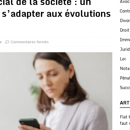
ial de la société : un
Avoc
 s’adapter aux évolutions
Contr
Divo
Droit
Immo
ue
Commentaires fermés
Jurid
Loi
Nota
Péna
Succ
ART
Flat 
faut 