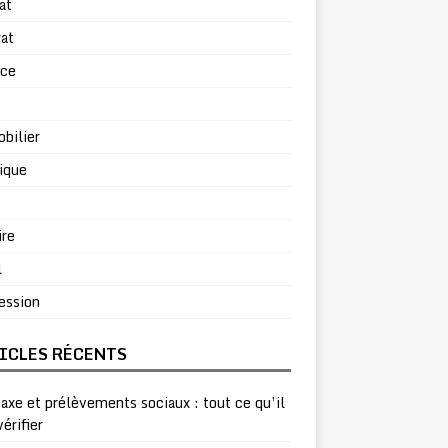
at
at
rce
bilier
ique
ire
l
ession
ICLES RÉCENTS
taxe et prélèvements sociaux : tout ce qu’il
vérifier