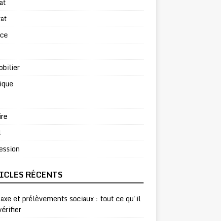
at
at
rce
bilier
ique
ire
l
ession
ICLES RÉCENTS
taxe et prélèvements sociaux : tout ce qu’il
vérifier