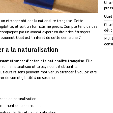
Chant
pres
Quel 
 un étranger obtient la nationalité française. Cette
Chant
igibilité, et suit un formalisme précis. Compte tenu de ces
délit
compagner par un avocat expert en droit des étrangers,
sionnel. Quel est l’intérêt de cette démarche ?
Flat 
consi
r à la naturalisation
ssant étranger d’obtenir la nationalité française
. Elle
ersonne naturalisée et le pays dont il obtient la
Plusieurs raisons peuvent motiver un étranger à vouloir être
rer de son éligibilité à ce sésame.
de de naturalisation,
au moment de la demande,
nature de décret de naturalisation,