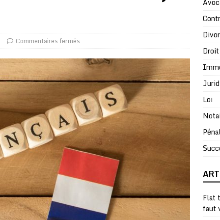
Avoc
Contr
Divo
e
Commentaires fermés
Droit
Immo
Jurid
Loi
Nota
Péna
Succ
ART
Flat 
faut 