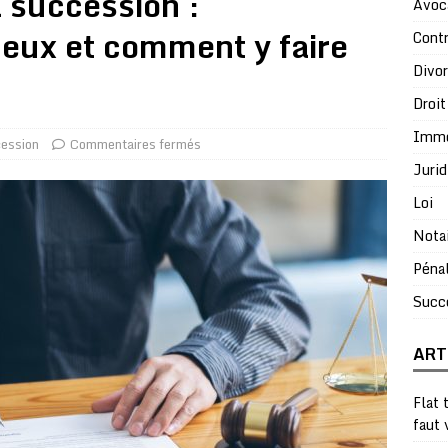
a succession :
Avoc
eux et comment y faire
Contr
Divo
Droit
Immo
ession
Commentaires fermés
Jurid
Loi
Nota
Péna
Succ
ART
Flat 
faut 