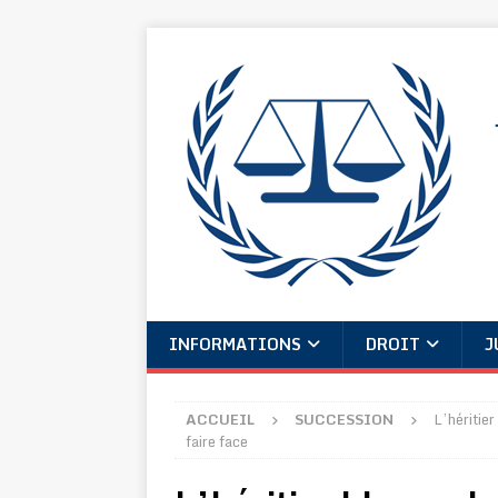
INFORMATIONS
DROIT
J
ACCUEIL
SUCCESSION
L’héritie
faire face