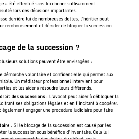
age a été effectué sans lui donner suffisamment
nsulté lors des décisions importantes.
isse derrière lui de nombreuses dettes, l’héritier peut
leur remboursement et décider de bloquer la succession
age de la succession ?
 plusieurs solutions peuvent être envisagées :
une démarche volontaire et confidentielle qui permet aux
amiable. Un médiateur professionnel intervient pour
rties et les aider à résoudre leurs différends.
 droit des successions
: L’avocat peut aider à débloquer la
lcitrant ses obligations légales et en l’incitant à coopérer.
ut également engager une procédure judiciaire pour faire
taire
: Si le blocage de la succession est causé par les
pter la succession sous bénéfice d’inventaire. Cela lui
lement responsable des dettes du défunt, mais