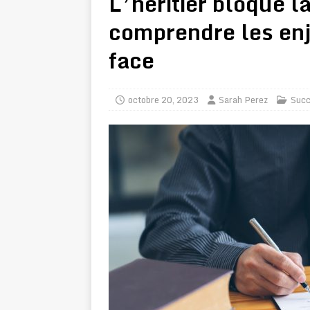
L’héritier bloque l
comprendre les enj
face
octobre 20, 2023
Sarah Perez
Succ