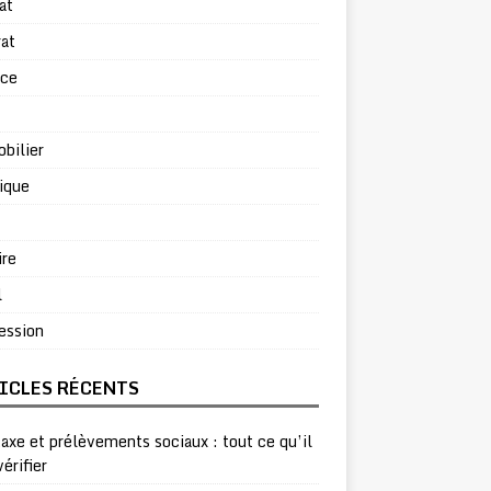
at
at
rce
bilier
ique
ire
l
ession
ICLES RÉCENTS
taxe et prélèvements sociaux : tout ce qu’il
vérifier