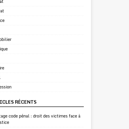
at
at
rce
bilier
ique
ire
l
ession
ICLES RÉCENTS
age code pénal : droit des victimes face à
ustice