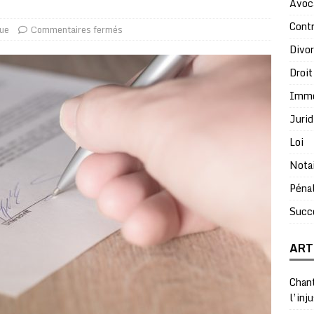
Avoc
Contr
que
Commentaires fermés
Divo
Droit
Immo
Jurid
Loi
Nota
Péna
Succ
ART
Chant
l’inj