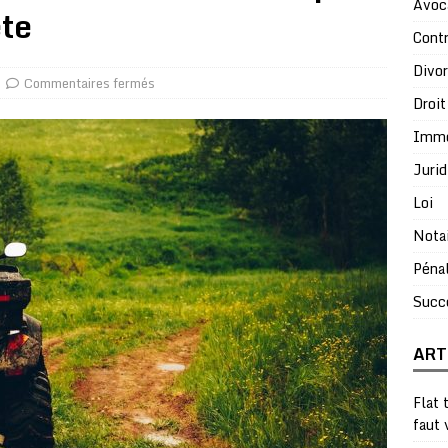
Avoc
te
Contr
Divo
Commentaires fermés
Droit
Immo
Jurid
Loi
Nota
Péna
Succ
ART
Flat 
faut 