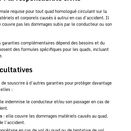
nimale requise pour tout quad homologué circulant sur la
ériels et corporels causés à autrui en cas d’accident. Il
ne couvre pas les dommages subis par le conducteur ou son
s garanties complémentaires dépend des besoins et du
osent des formules spécifiques pour les quads, incluant
e.
cultatives
le de souscrire à d’autres garanties pour protéger davantage
elles :
lle indemnise le conducteur et/ou son passager en cas de
dent.
s
: elle couvre les dommages matériels causés au quad,
e l’accident.
opriétaire en cas de vol du quad ou de tentative de vol