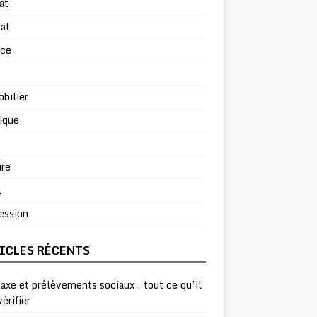
at
at
rce
bilier
ique
ire
l
ession
ICLES RÉCENTS
taxe et prélèvements sociaux : tout ce qu’il
vérifier