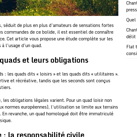
Chant
pres
Quel 
s, séduit de plus en plus d’amateurs de sensations fortes
Chant
les commandes de ce bolide, il est essentiel de connaître
délit
nce. Cet article vous propose une étude complète sur les
s à l’usage d’un quad.
Flat 
consi
 quads et leurs obligations
: les quads dits « loisirs » et les quads dits « utilitaires ».
rtive et récréative, tandis que les seconds sont conçus
tiers.
 les obligations légales varient. Pour un quad loisir non
x normes européennes), l’utilisation se limite aux terrains
e. En revanche, un quad homologué doit être immatriculé
sique.
: la responsabilité civile